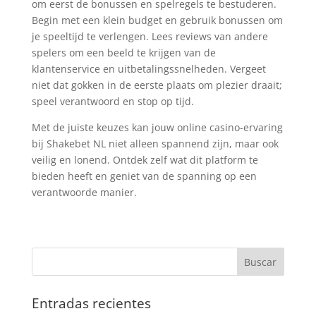
om eerst de bonussen en spelregels te bestuderen.
Begin met een klein budget en gebruik bonussen om
je speeltijd te verlengen. Lees reviews van andere
spelers om een beeld te krijgen van de
klantenservice en uitbetalingssnelheden. Vergeet
niet dat gokken in de eerste plaats om plezier draait;
speel verantwoord en stop op tijd.
Met de juiste keuzes kan jouw online casino-ervaring
bij Shakebet NL niet alleen spannend zijn, maar ook
veilig en lonend. Ontdek zelf wat dit platform te
bieden heeft en geniet van de spanning op een
verantwoorde manier.
Entradas recientes